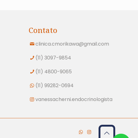
Contato
clinica.cmorikawa@gmail.com
(11) 3097-9854
(11) 4800-9065
(11) 99282-0694
vanessacherni.endocrinologista