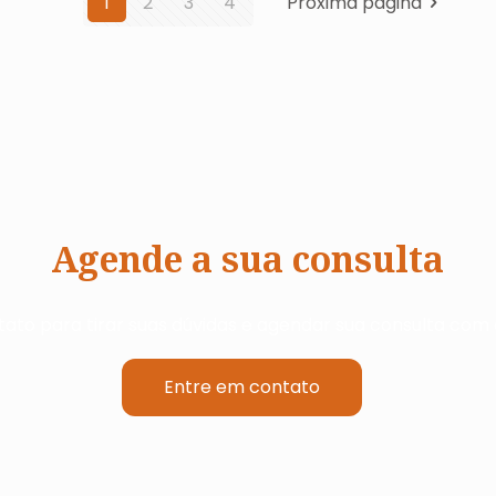
1
2
3
4
Próxima página
Agende a sua consulta
ato para tirar suas dúvidas e agendar sua consulta com a
Entre em contato