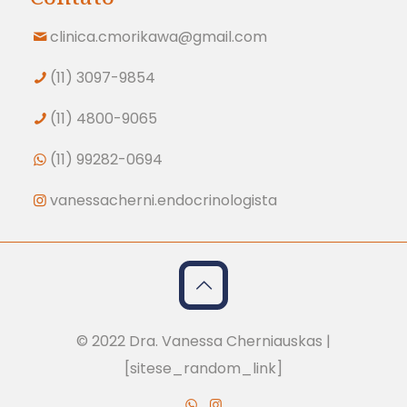
clinica.cmorikawa@gmail.com
(11) 3097-9854
(11) 4800-9065
(11) 99282-0694
vanessacherni.endocrinologista
© 2022 Dra. Vanessa Cherniauskas |
[sitese_random_link]