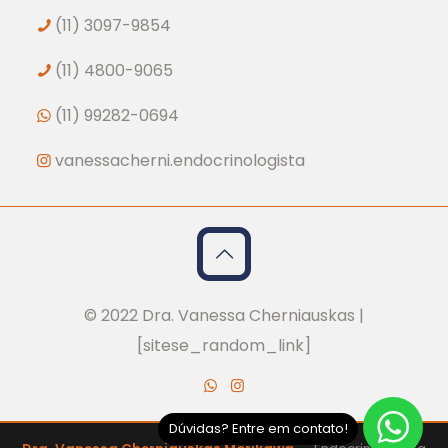
(11) 3097-9854
(11) 4800-9065
(11) 99282-0694
vanessacherni.endocrinologista
© 2022 Dra. Vanessa Cherniauskas |
[sitese_random_link]
Dúvidas? Entre em contato!